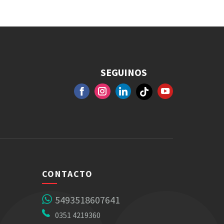
SEGUINOS
FACEBOOK
GOOGLE+
INSTAGRAM
YOUTUBE
CONTACTO
5493518607641
0351 4219360