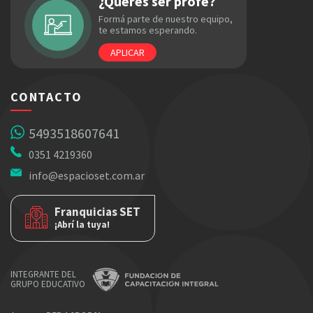
¿Querés ser profe?
Formá parte de nuestro equipo,
te estamos esperando.
APLICAR
CONTACTO
5493518607641
0351 4219360
info@espacioset.com.ar
Franquicias SET
¡Abrí la tuya!
INTEGRANTE DEL
GRUPO EDUCATIVO