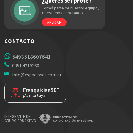
¿Querés ser profe?
Formá parte de nuestro equipo,
te estamos esperando.
APLICAR
CONTACTO
5493518607641
0351 4219360
info@espacioset.com.ar
Franquicias SET
¡Abrí la tuya!
INTEGRANTE DEL
GRUPO EDUCATIVO